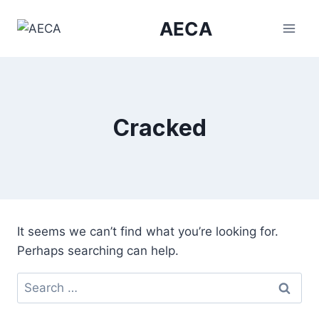
Skip
AECA
to
content
Cracked
It seems we can’t find what you’re looking for.
Perhaps searching can help.
Search
for: