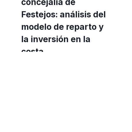
concejalía de
Festejos: análisis del
modelo de reparto y
la inversión en la
costa
Por
adminren
abril 20, 2026
En el marco de las reuniones
impulsadas por la Mesa de
Seguimiento, se ha mantenido un
encuentro de trabajo con la
concejalía de Festejos del
Ayuntamiento de Antigua, con el
objetivo de analizar el modelo actual