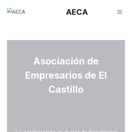
Saltar
AECA
al
contenido
Asociación de
Empresarios de El
Castillo
“La colaboración es el arte de transformar