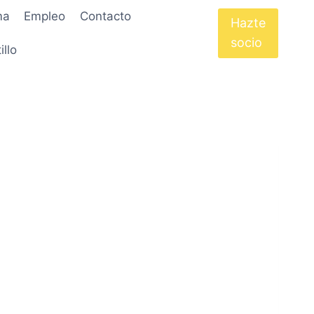
ma
Empleo
Contacto
Hazte
socio
illo
uestra localidad