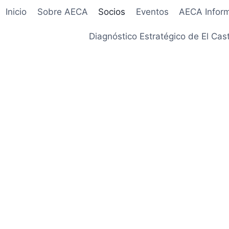
Inicio
Sobre AECA
Socios
Eventos
AECA Infor
Diagnóstico Estratégico de El Cast
Nuestros Socios
metidas con el desarrollo y la indentidad de n