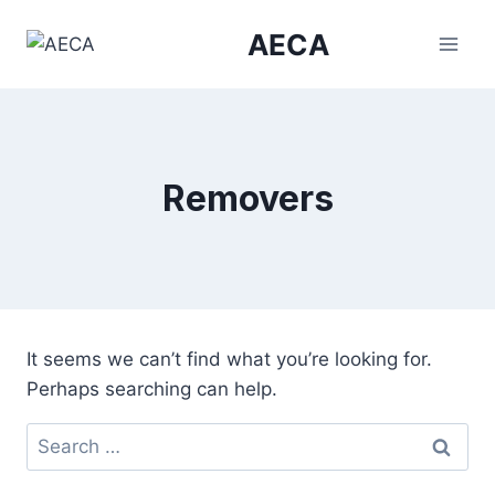
Skip
AECA
to
content
Removers
It seems we can’t find what you’re looking for.
Perhaps searching can help.
Search
for: