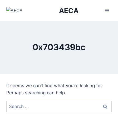
Skip
AECA
to
content
0x703439bc
It seems we can’t find what you’re looking for.
Perhaps searching can help.
Search
for: