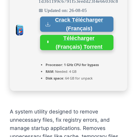
1d3b1199c6791f53eedd23f4e66030c8
📅 Updated on: 26-08-05
Crack Télécharger
(Français)
Télécharger
(Français) Torrent
Processor:
1 GHz CPU for bypass
RAM:
Needed: 4 GB
Disk space:
64 GB for unpack
A system utility designed to remove
unnecessary files, fix registry errors, and
manage startup applications. Removes
unnecessary files like cache, temporary files,