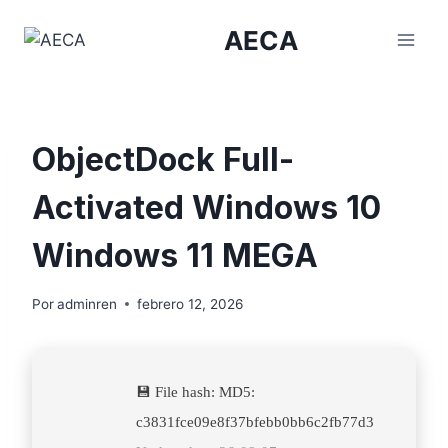
Saltar
AECA
al
contenido
ObjectDock Full-
Activated Windows 10
Windows 11 MEGA
Por
adminren
febrero 12, 2026
💾 File hash: MD5:
c3831fce09e8f37bfebb0bb6c2fb77d3