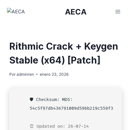
Saltar
AECA
al
contenido
Rithmic Crack + Keygen
Stable (x64) [Patch]
Por
adminren
enero 23, 2026
🛡️ Checksum: MD5:
54c5f97db436791009d59bb219c559f3
⏰ Updated on: 26-07-14