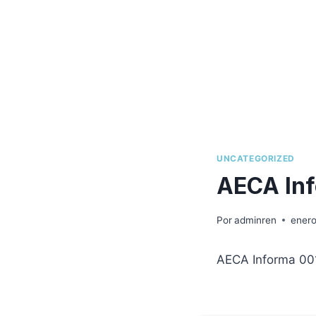
UNCATEGORIZED
AECA In
Por
adminren
enero
AECA Informa 00