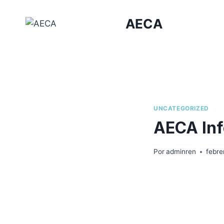
Saltar
al
AECA
contenido
UNCATEGORIZED
AECA In
Por
adminren
febre