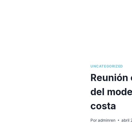
UNCATEGORIZED
Reunión c
del model
costa
Por
adminren
abril