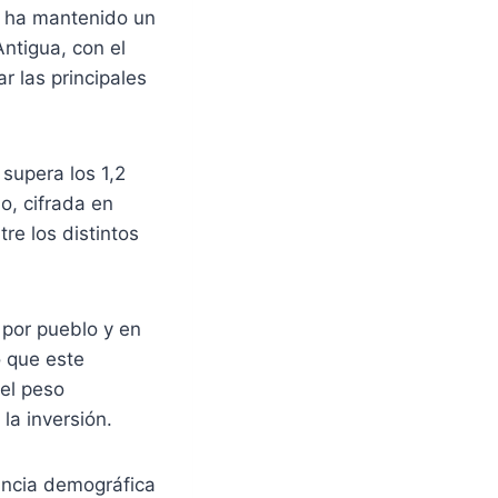
e ha mantenido un
ntigua, con el
r las principales
 supera los 1,2
o, cifrada en
re los distintos
 por pueblo y en
ó que este
 el peso
la inversión.
vancia demográfica